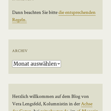
Dann beachten Sie bitte
die entsprechenden
Regeln.
ARCHIV
Archiv
Herzlich willkommen auf dem Blog von
Vera Lengsfeld, Kolumnistin in der
Achse
des Guten
, bei
reitschuster.de
, im
ef-Magazin