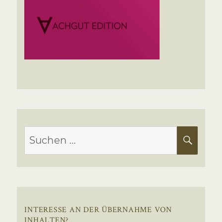
Suchen
SUC
nach:
INTERESSE AN DER ÜBERNAHME VON
INHALTEN?