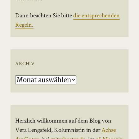
Dann beachten Sie bitte
die entsprechenden
Regeln.
ARCHIV
Archiv
Herzlich willkommen auf dem Blog von
Vera Lengsfeld, Kolumnistin in der
Achse
des Guten
, bei
reitschuster.de
, im
ef-Magazin