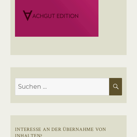
Suchen
SUC
nach:
INTERESSE AN DER ÜBERNAHME VON
INHALTEN?