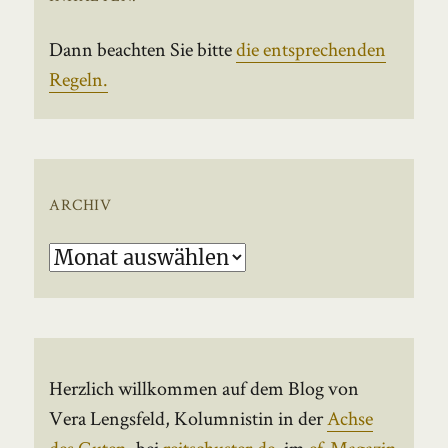
Dann beachten Sie bitte
die entsprechenden
Regeln.
ARCHIV
Archiv
Herzlich willkommen auf dem Blog von
Vera Lengsfeld, Kolumnistin in der
Achse
des Guten
, bei
reitschuster.de
, im
ef-Magazin