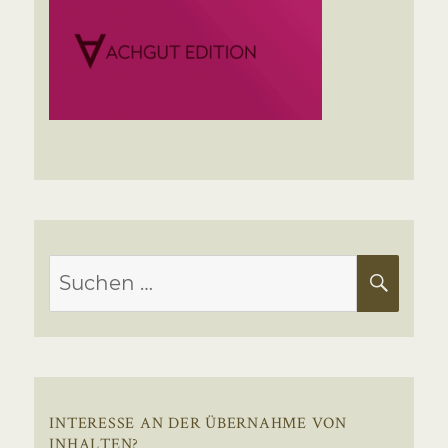
Suchen
SUC
nach:
INTERESSE AN DER ÜBERNAHME VON
INHALTEN?