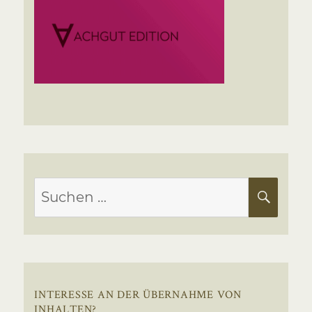
Suchen
SUC
nach:
INTERESSE AN DER ÜBERNAHME VON
INHALTEN?