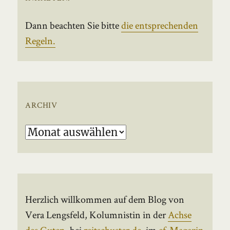
Dann beachten Sie bitte
die entsprechenden
Regeln.
ARCHIV
Archiv
Herzlich willkommen auf dem Blog von
Vera Lengsfeld, Kolumnistin in der
Achse
des Guten
, bei
reitschuster.de
, im
ef-Magazin