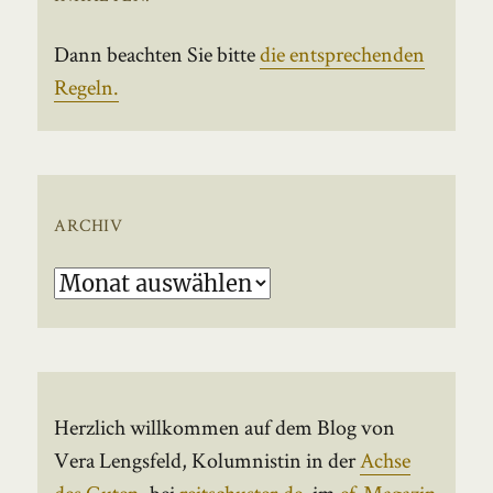
Dann beachten Sie bitte
die entsprechenden
Regeln.
ARCHIV
Archiv
Herzlich willkommen auf dem Blog von
Vera Lengsfeld, Kolumnistin in der
Achse
des Guten
, bei
reitschuster.de
, im
ef-Magazin