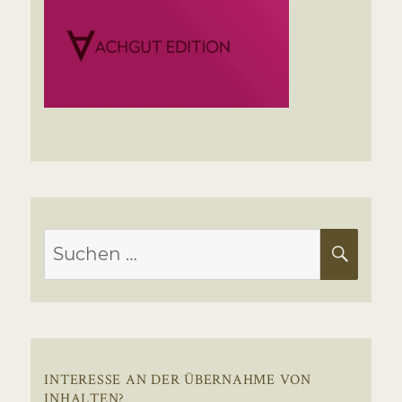
Suchen
SUC
nach:
INTERESSE AN DER ÜBERNAHME VON
INHALTEN?