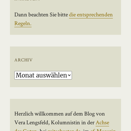
Dann beachten Sie bitte
die entsprechenden
Regeln.
ARCHIV
Archiv
Herzlich willkommen auf dem Blog von
Vera Lengsfeld, Kolumnistin in der
Achse
des Guten
, bei
reitschuster.de
, im
ef-Magazin