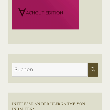
Suchen
SUC
nach:
INTERESSE AN DER ÜBERNAHME VON
INHALTEN?