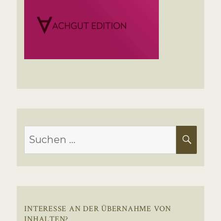
Suchen
SUC
nach:
INTERESSE AN DER ÜBERNAHME VON
INHALTEN?