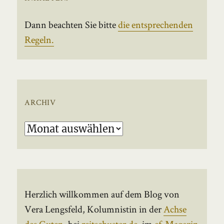
Dann beachten Sie bitte
die entsprechenden
Regeln.
ARCHIV
Archiv
Herzlich willkommen auf dem Blog von
Vera Lengsfeld, Kolumnistin in der
Achse
des Guten
, bei
reitschuster.de
, im
ef-Magazin