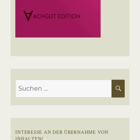
Suchen
SUC
nach:
INTERESSE AN DER ÜBERNAHME VON
INHALTEN?