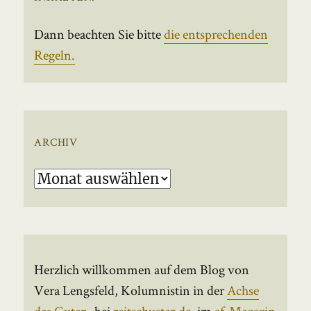
Dann beachten Sie bitte
die entsprechenden
Regeln.
ARCHIV
Archiv
Herzlich willkommen auf dem Blog von
Vera Lengsfeld, Kolumnistin in der
Achse
des Guten
, bei
reitschuster.de
, im
ef-Magazin