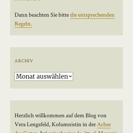
Dann beachten Sie bitte
die entsprechenden
Regeln.
ARCHIV
Archiv
Herzlich willkommen auf dem Blog von
Vera Lengsfeld, Kolumnistin in der
Achse
des Guten
, bei
reitschuster.de
, im
ef-Magazin