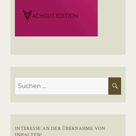
Suchen
SUC
nach:
INTERESSE AN DER ÜBERNAHME VON
INHALTEN?