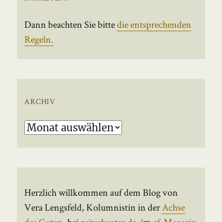
Dann beachten Sie bitte
die entsprechenden
Regeln.
ARCHIV
Archiv
Herzlich willkommen auf dem Blog von
Vera Lengsfeld, Kolumnistin in der
Achse
des Guten
, bei
reitschuster.de
, im
ef-Magazin