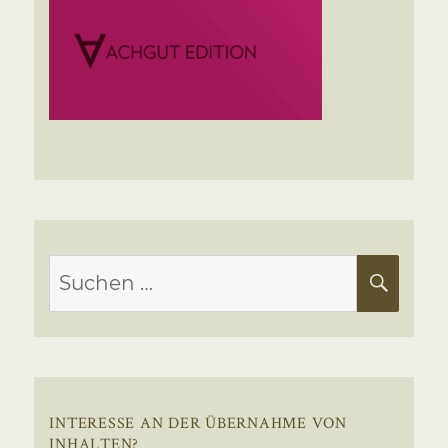
Suchen
SUC
nach:
INTERESSE AN DER ÜBERNAHME VON
INHALTEN?