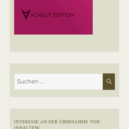
Suchen
SUC
nach:
INTERESSE AN DER ÜBERNAHME VON
INHALTEN?