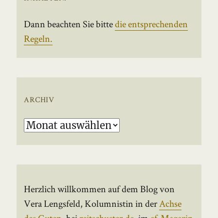
Dann beachten Sie bitte
die entsprechenden
Regeln.
ARCHIV
Archiv
Herzlich willkommen auf dem Blog von
Vera Lengsfeld, Kolumnistin in der
Achse
des Guten
, bei
reitschuster.de
, im
ef-Magazin