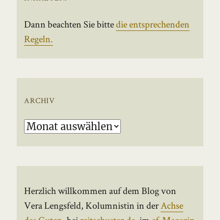
Dann beachten Sie bitte
die entsprechenden
Regeln.
ARCHIV
Archiv
Herzlich willkommen auf dem Blog von
Vera Lengsfeld, Kolumnistin in der
Achse
des Guten
, bei
reitschuster.de
, im
ef-Magazin