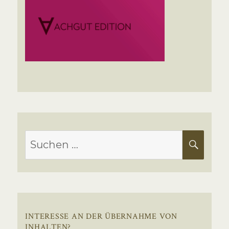
Suchen
SUC
nach:
INTERESSE AN DER ÜBERNAHME VON
INHALTEN?