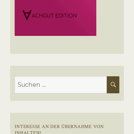
Suchen
SUC
nach:
INTERESSE AN DER ÜBERNAHME VON
INHALTEN?