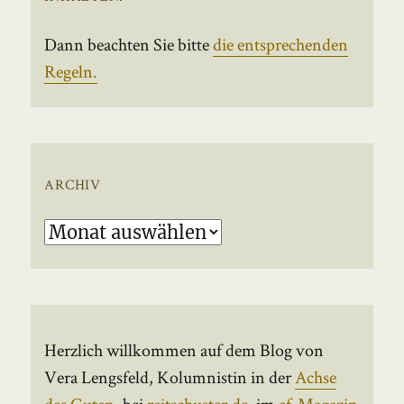
Dann beachten Sie bitte
die entsprechenden
Regeln.
ARCHIV
Archiv
Herzlich willkommen auf dem Blog von
Vera Lengsfeld, Kolumnistin in der
Achse
des Guten
, bei
reitschuster.de
, im
ef-Magazin