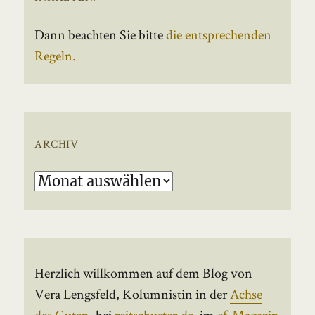
Dann beachten Sie bitte
die entsprechenden
Regeln.
ARCHIV
Archiv
Herzlich willkommen auf dem Blog von
Vera Lengsfeld, Kolumnistin in der
Achse
des Guten
, bei
reitschuster.de
, im
ef-Magazin