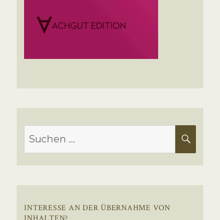
Suchen
SUC
nach:
INTERESSE AN DER ÜBERNAHME VON
INHALTEN?