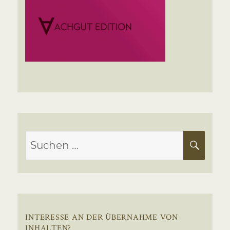
Suchen
SUC
nach:
INTERESSE AN DER ÜBERNAHME VON
INHALTEN?