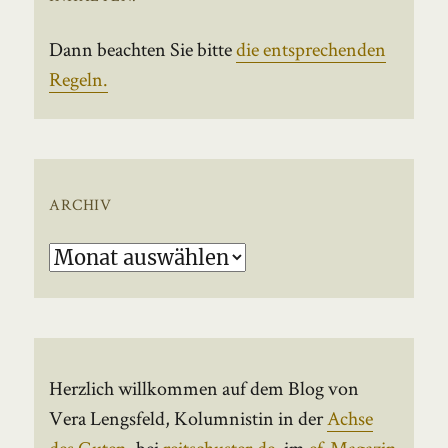
Dann beachten Sie bitte
die entsprechenden
Regeln.
ARCHIV
Archiv
Herzlich willkommen auf dem Blog von
Vera Lengsfeld, Kolumnistin in der
Achse
des Guten
, bei
reitschuster.de
, im
ef-Magazin