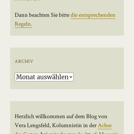
Dann beachten Sie bitte
die entsprechenden
Regeln.
ARCHIV
Archiv
Herzlich willkommen auf dem Blog von
Vera Lengsfeld, Kolumnistin in der
Achse
des Guten
, bei
reitschuster.de
, im
ef-Magazin