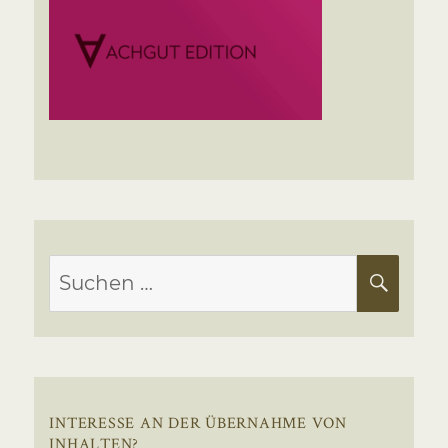
Suchen
SUC
nach:
INTERESSE AN DER ÜBERNAHME VON
INHALTEN?