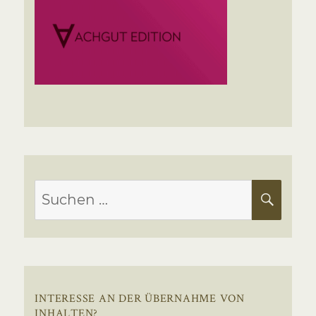
Suchen
SUC
nach:
INTERESSE AN DER ÜBERNAHME VON
INHALTEN?