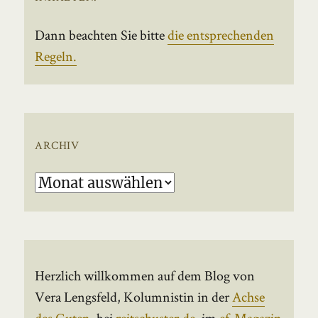
Dann beachten Sie bitte
die entsprechenden
Regeln.
ARCHIV
Archiv
Herzlich willkommen auf dem Blog von
Vera Lengsfeld, Kolumnistin in der
Achse
des Guten
, bei
reitschuster.de
, im
ef-Magazin