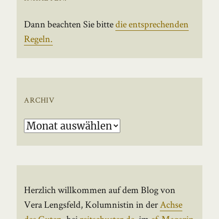
Dann beachten Sie bitte
die entsprechenden
Regeln.
ARCHIV
Archiv
Herzlich willkommen auf dem Blog von
Vera Lengsfeld, Kolumnistin in der
Achse
des Guten
, bei
reitschuster.de
, im
ef-Magazin