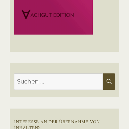
Suchen
SUC
nach:
INTERESSE AN DER ÜBERNAHME VON
INHALTEN?