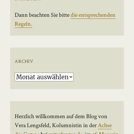
Dann beachten Sie bitte
die entsprechenden
Regeln.
ARCHIV
Archiv
Herzlich willkommen auf dem Blog von
Vera Lengsfeld, Kolumnistin in der
Achse
des Guten
, bei
reitschuster.de
, im
ef-Magazin