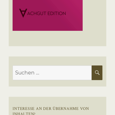
Suchen
SUC
nach:
INTERESSE AN DER ÜBERNAHME VON
INHALTEN?