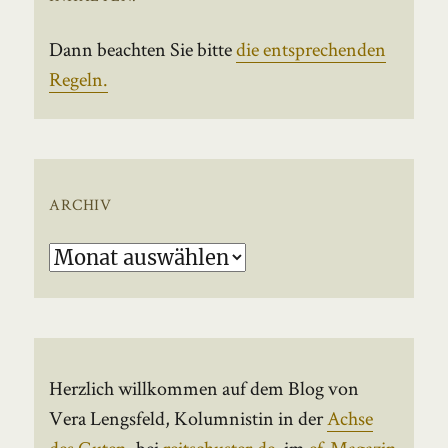
Dann beachten Sie bitte
die entsprechenden
Regeln.
ARCHIV
Archiv
Herzlich willkommen auf dem Blog von
Vera Lengsfeld, Kolumnistin in der
Achse
des Guten
, bei
reitschuster.de
, im
ef-Magazin