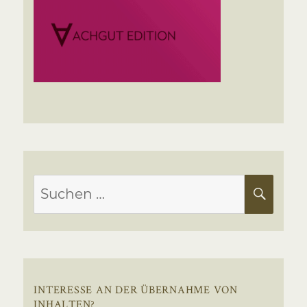
Suchen
SUC
nach:
INTERESSE AN DER ÜBERNAHME VON
INHALTEN?