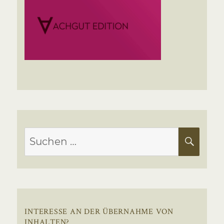
Suchen
SUC
nach:
INTERESSE AN DER ÜBERNAHME VON
INHALTEN?