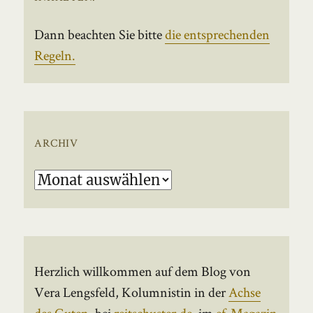
Dann beachten Sie bitte
die entsprechenden
Regeln.
ARCHIV
Archiv
Herzlich willkommen auf dem Blog von
Vera Lengsfeld, Kolumnistin in der
Achse
des Guten
, bei
reitschuster.de
, im
ef-Magazin