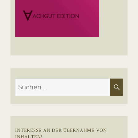
Suchen
SUC
nach:
INTERESSE AN DER ÜBERNAHME VON
INHALTEN?