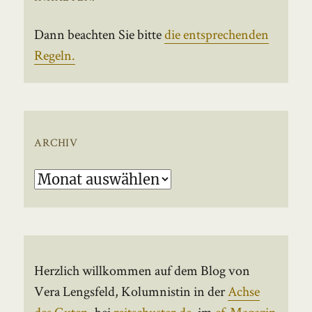
Dann beachten Sie bitte
die entsprechenden
Regeln.
ARCHIV
Archiv
Herzlich willkommen auf dem Blog von
Vera Lengsfeld, Kolumnistin in der
Achse
des Guten
, bei
reitschuster.de
, im
ef-Magazin