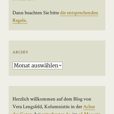
Dann beachten Sie bitte
die entsprechenden
Regeln.
ARCHIV
Archiv
Herzlich willkommen auf dem Blog von
Vera Lengsfeld, Kolumnistin in der
Achse
des Guten
, bei
reitschuster.de
, im
ef-Magazin