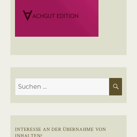
Suchen
SUC
nach:
INTERESSE AN DER ÜBERNAHME VON
INHALTEN?