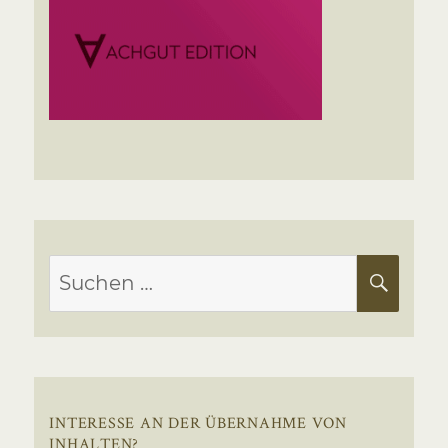
Suchen
SUC
nach:
INTERESSE AN DER ÜBERNAHME VON
INHALTEN?