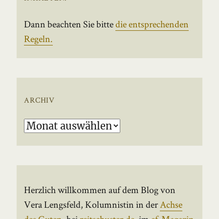
Dann beachten Sie bitte
die entsprechenden
Regeln.
ARCHIV
Archiv
Herzlich willkommen auf dem Blog von
Vera Lengsfeld, Kolumnistin in der
Achse
des Guten
, bei
reitschuster.de
, im
ef-Magazin