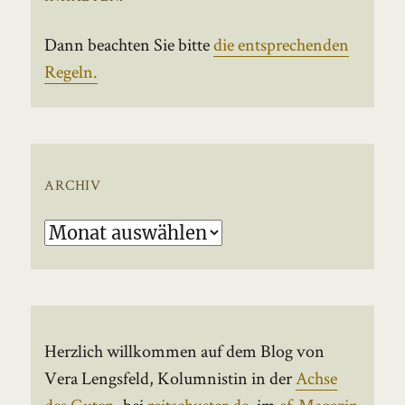
Dann beachten Sie bitte
die entsprechenden
Regeln.
ARCHIV
Archiv
Herzlich willkommen auf dem Blog von
Vera Lengsfeld, Kolumnistin in der
Achse
des Guten
, bei
reitschuster.de
, im
ef-Magazin