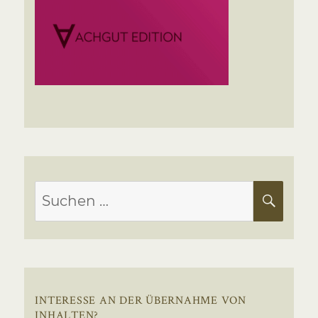
Suchen
SUC
nach:
INTERESSE AN DER ÜBERNAHME VON
INHALTEN?