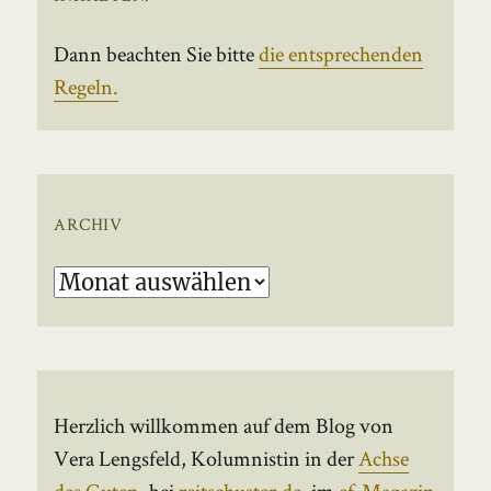
Dann beachten Sie bitte
die entsprechenden
Regeln.
ARCHIV
Archiv
Herzlich willkommen auf dem Blog von
Vera Lengsfeld, Kolumnistin in der
Achse
des Guten
, bei
reitschuster.de
, im
ef-Magazin