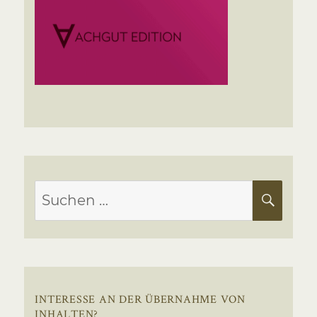
Suchen
SUC
nach:
INTERESSE AN DER ÜBERNAHME VON
INHALTEN?