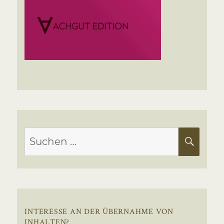
Suchen
SUC
nach:
INTERESSE AN DER ÜBERNAHME VON
INHALTEN?