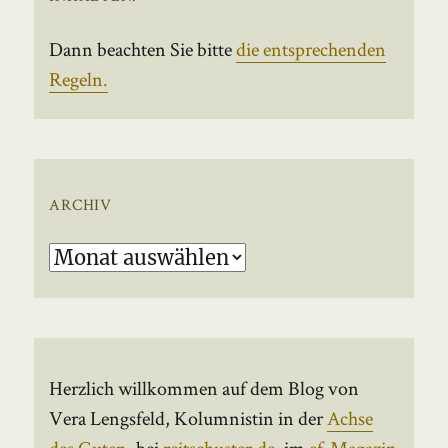
Dann beachten Sie bitte
die entsprechenden
Regeln.
ARCHIV
Archiv
Herzlich willkommen auf dem Blog von
Vera Lengsfeld, Kolumnistin in der
Achse
des Guten
, bei
reitschuster.de
, im
ef-Magazin