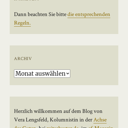
Dann beachten Sie bitte
die entsprechenden
Regeln.
ARCHIV
Archiv
Herzlich willkommen auf dem Blog von
Vera Lengsfeld, Kolumnistin in der
Achse
des Guten
, bei
reitschuster.de
, im
ef-Magazin