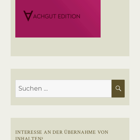
Suchen
SUC
nach:
INTERESSE AN DER ÜBERNAHME VON
INHALTEN?