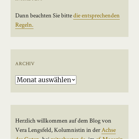
Dann beachten Sie bitte
die entsprechenden
Regeln.
ARCHIV
Archiv
Herzlich willkommen auf dem Blog von
Vera Lengsfeld, Kolumnistin in der
Achse
des Guten
, bei
reitschuster.de
, im
ef-Magazin