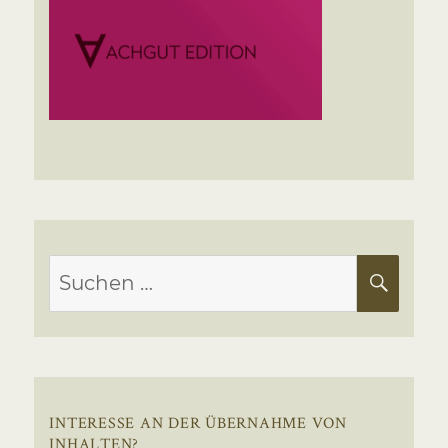
Suchen
SUC
nach:
INTERESSE AN DER ÜBERNAHME VON
INHALTEN?