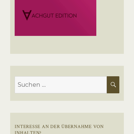
Suchen
SUC
nach:
INTERESSE AN DER ÜBERNAHME VON
INHALTEN?