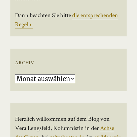
Dann beachten Sie bitte
die entsprechenden
Regeln.
ARCHIV
Archiv
Herzlich willkommen auf dem Blog von
Vera Lengsfeld, Kolumnistin in der
Achse
des Guten
, bei
reitschuster.de
, im
ef-Magazin