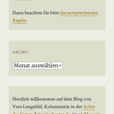
Dann beachten Sie bitte
die entsprechenden
Regeln.
ARCHIV
Archiv
Herzlich willkommen auf dem Blog von
Vera Lengsfeld, Kolumnistin in der
Achse
des Guten
, bei
reitschuster.de
, im
ef-Magazin