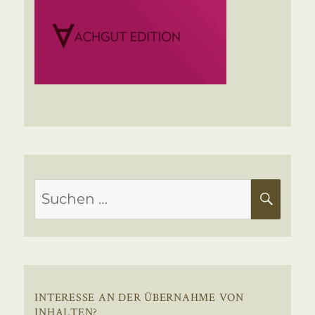
Suchen
SUC
nach:
INTERESSE AN DER ÜBERNAHME VON
INHALTEN?