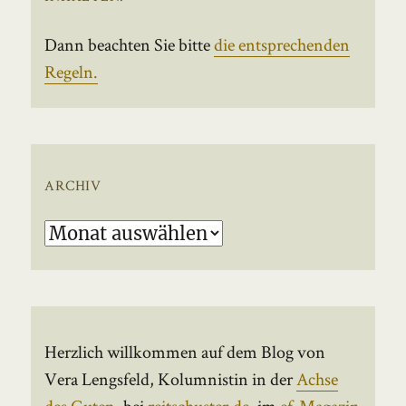
Dann beachten Sie bitte
die entsprechenden
Regeln.
ARCHIV
Archiv
Herzlich willkommen auf dem Blog von
Vera Lengsfeld, Kolumnistin in der
Achse
des Guten
, bei
reitschuster.de
, im
ef-Magazin