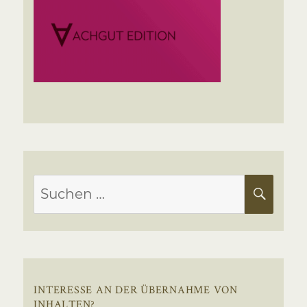
Suchen
SUC
nach:
INTERESSE AN DER ÜBERNAHME VON
INHALTEN?