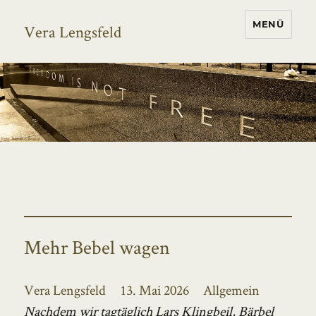
MENÜ
Vera Lengsfeld
Mehr Bebel wagen
Autor
Veröffentlicht
Kategorien
Vera Lengsfeld
13. Mai 2026
Allgemein
am
Nachdem wir tagtäglich Lars Klingbeil, Bärbel